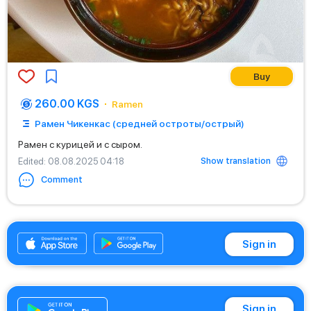
Buy
260.00 KGS
Ramen
Рамен Чикенкас (средней остроты/острый)
Рамен с курицей и с сыром.
Show translation
Edited
: 08.08.2025 04:18
Comment
+996501910900
Sign in
Sign in