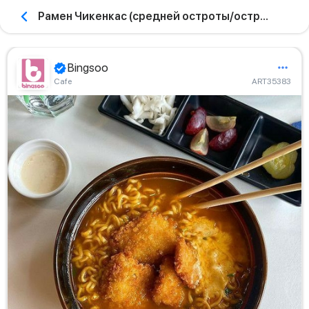
Рамен Чикенкас (средней остроты/острый)
Bingsoo
Сafe
ART35383