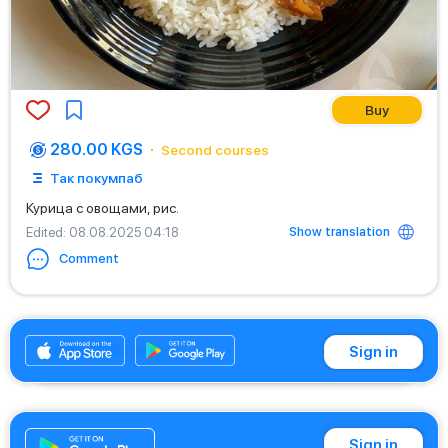
Buy
280.00 KGS
Second courses
Так покумпаб
Курица с овощами, рис.
Show translation
Edited
: 08.08.2025 04:18
Comment
+996501910900
Sign in
Sign in