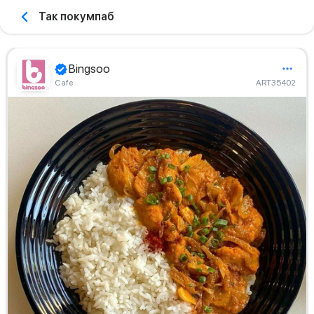
Так покумпаб
Bingsoo
Сafe
ART35402