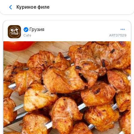
Куриное филе
Грузия
Сafe
ART37529