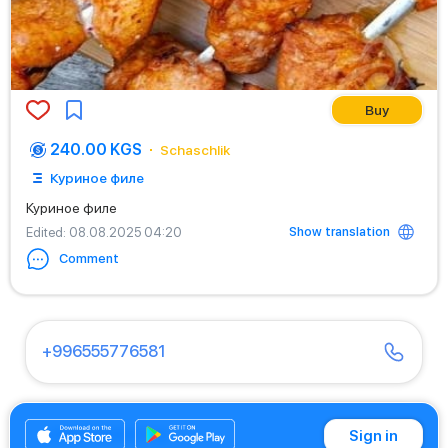
Buy
240.00 KGS
Schaschlik
Куриное филе
Куриное филе
Show translation
Edited
: 08.08.2025 04:20
Comment
+996555776581
+996706885119
Sign in