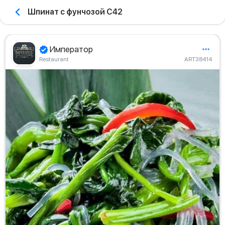
Шпинат с фунчозой С42
Император
Restaurant
ART38414