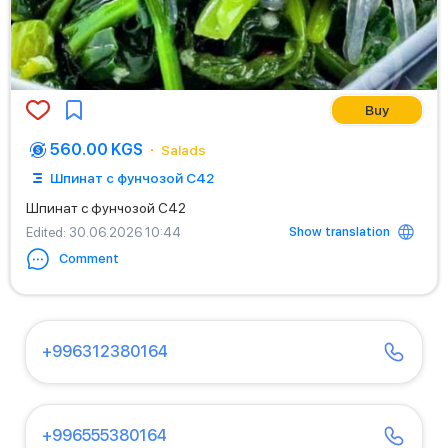
Buy
560.00 KGS
Salads
Шпинат с фунчозой С42
Шпинат с фунчозой С42
Show translation
Edited
: 30.06.2026 10:44
Comment
+996312380164
+996555380164