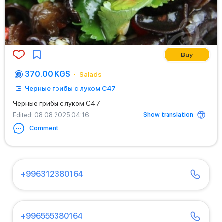
Buy
370.00 KGS
Salads
Черные грибы с луком С47
Черные грибы с луком С47
Show translation
Edited
: 08.08.2025 04:16
Comment
+996312380164
+996555380164