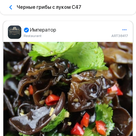
Черные грибы с луком С47
Император
Restaurant
ART38417