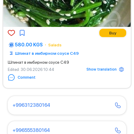
Buy
580.00 KGS
Salads
Шпинат в имбирном соусе С49
Шпинат в имбирном соусе С49
Show translation
Edited
: 30.06.2026 10:44
Comment
+996312380164
+996555380164