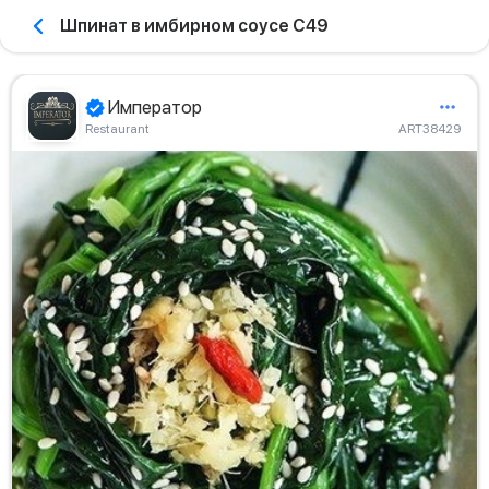
Шпинат в имбирном соусе С49
Император
Restaurant
ART38429