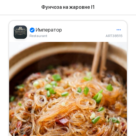
Фунчоза на жаровне I1
Император
Restaurant
ART38515