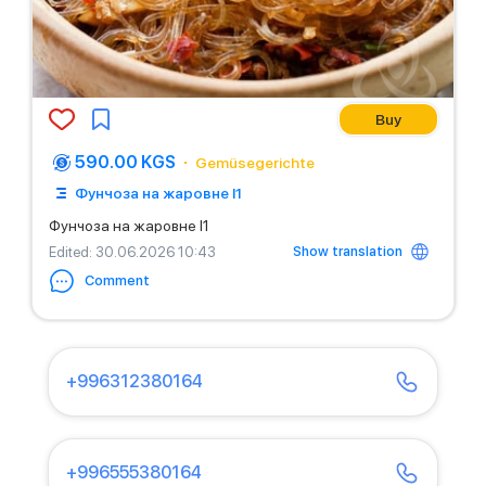
Buy
590.00 KGS
Gemüsegerichte
Фунчоза на жаровне I1
Фунчоза на жаровне I1
Show translation
Edited
: 30.06.2026 10:43
Comment
+996312380164
+996555380164