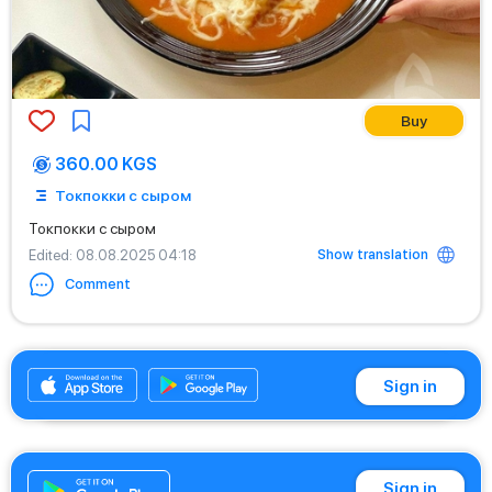
Buy
360.00 KGS
Токпокки с сыром
Токпокки с сыром
Show translation
Edited
: 08.08.2025 04:18
Comment
+996501910900
Sign in
Sign in