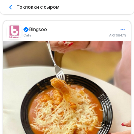
Токпокки с сыром
Bingsoo
Сafe
ART68479