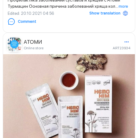
Профилактика заболеваний суставов и хрящей с Атоми
Турмацин Основная причина заболеваний хряща кол
...
more
Show translation
Edited
: 20.10.2021 04:56
Comment
АТОМИ
Online store
ART23934