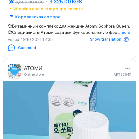
3,325.00 KGS
3,500.00 KGS
Vitamins and dietary supplements
Королевская софора
💞Витаминный комплекс для женщин Atomy Sophora Queen.
💞Специалисты Атоми создали функциональную фор
...
more
Show translation
Edited
: 19.10.2021 13:35
Comment
АТОМИ
Online store
ART23647