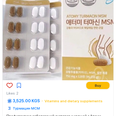
Buy
Likes
:
2
3,525.00 KGS
Vitamins and dietary supplements
Турмацин МСМ