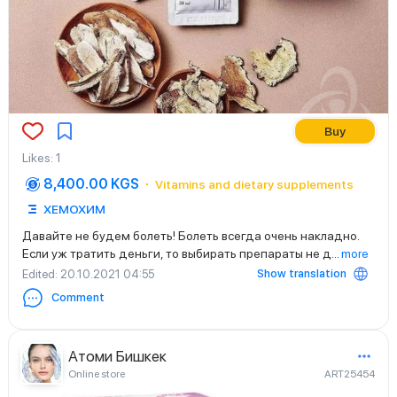
Buy
Likes
:
1
8,400.00 KGS
Vitamins and dietary supplements
ХЕМОХИМ
Давайте не будем болеть! Болеть всегда очень накладно.
Если уж тратить деньги, то выбирать препараты не д
...
more
Show translation
Edited
: 20.10.2021 04:55
Comment
Атоми Бишкек
Online store
ART25454