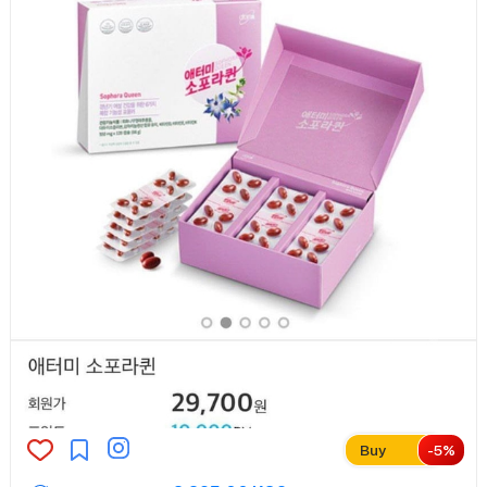
Buy
-
5
%