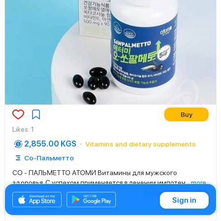
Buy
Likes
:
1
2,855.00 KGS
Vitamins and dietary supplements
Со-Пальметто
СО - ПАЛЬМЕТТО АТОМИ Витамины для мужского
здоровья. С успехом применяется в лечении импотен
...
more
Show translation
14.10.2021 16:52
Sign in
Comment