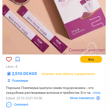
Buy
Likes
:
4
2,510.00 KGS
Vitamins and dietary supplements
Псиллиум
Порошок Псиллиума (шелуха семян подорожника – это
съедобные растворимые волокна и пребиотик. Его ча
...
more
Show translation
Edited
: 20.10.2021 04:58
Comment