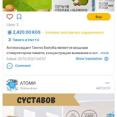
Buy
Likes
:
3
2,420.00 KGS
Vitamins and dietary supplements
Гинкго и Натто
Антиоксидант Гингко Билоба является мощным
стимулятором памяти, концентрации внимания и ост
...
more
Show translation
Edited
: 20.10.2021 04:57
Comment
АТОМИ
Online store
ART23731