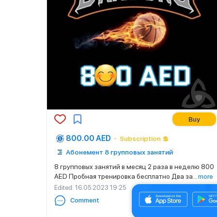
Buy
800.00 AED
Subscription 💲
Абонемент 8 групповых занятий
8 групповых занятий в месяц 2 раза в неделю 800
AED Пробная тренировка бесплатно Два за
...
more
Show translation
Edited
: 16.05.2023 19:25
Comment