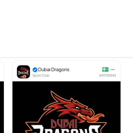
Dubai Dragons
Sport Club
ART65943