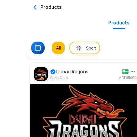
Products
Products
All
Sport
Dubai Dragons
Sport Club
ART65960