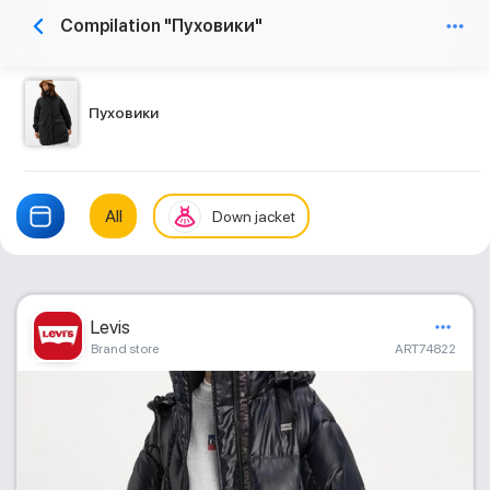
Compilation "Пуховики"
Пуховики
All
Down jacket
Levis
Brand store
ART74822