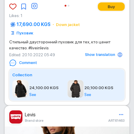
Buy
Likes
:
1
17,690.00 KGS
Down jacket
Пуховик
Стильный двусторонний пуховик для тех, кто ценит
качество. #liveinlevis
Show translation
Edited
: 20.10.2022 05:49
Comment
Collection
24,100.00 KGS
20,100.00 KGS
See
See
Levis
Brand store
ART61463