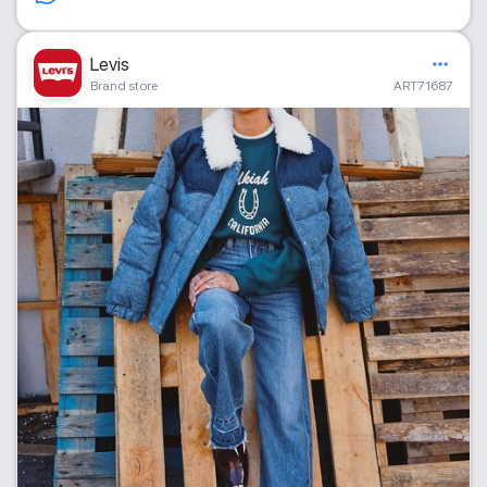
Levis
Brand store
ART71687