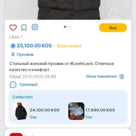
Buy
Likes
:
1
20,100.00 KGS
Down jacket
Пуховик
Стильный женский пуховик от #LiveInLevis. Отличное
качество и комфорт.
Show translation
Edited
: 20.10.2022 05:49
Comment
Collection
24,100.00 KGS
17,690.00 KGS
See
See