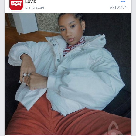
Levis
Brand store
ART61464