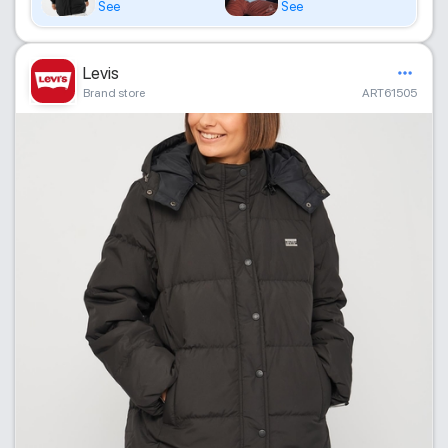
See
See
Levis
Brand store
ART61505