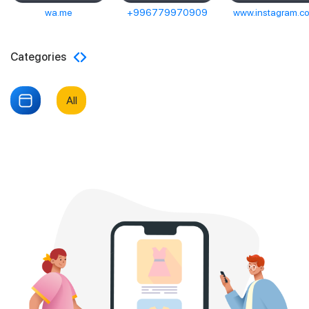
wa.me
+996779970909
www.instagram.c
Categories
All