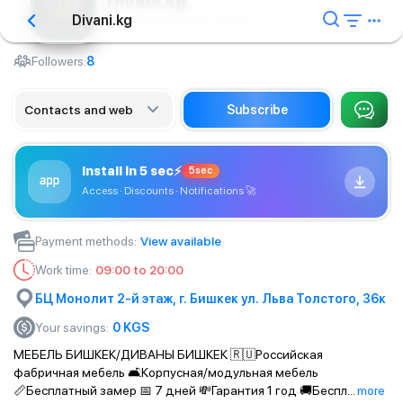
Divani.kg
Divani.kg
Architectural design company
Followers:
8
Contacts and web
Subscribe
Install in 5 sec
⚡
5sec
Access · Discounts · Notifications
🚀
Payment methods
:
View available
Work time
:
09:00 to 20:00
БЦ Монолит 2-й этаж, г. Бишкек ул. Льва Толстого, 36к
Your savings
:
0
KGS
МЕБЕЛЬ БИШКЕК/ДИВАНЫ БИШКЕК 🇷🇺Российская
фабричная мебель 🛋Корпусная/модульная мебель
📏Бесплатный замер 📅 7 дней 💸Гарантия 1 год 🚚Беспл
...
more