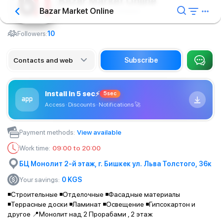
Bazar Market Online
Bazar Market Online
Architectural design company
Followers:
10
Contacts and web
Subscribe
Install in 5 sec
⚡
5sec
Access · Discounts · Notifications
🚀
Payment methods
:
View available
Work time
:
09:00 to 20:00
БЦ Монолит 2-й этаж, г. Бишкек ул. Льва Толстого, 36к
Your savings
:
0
KGS
◾️Строительные ◾️Отделочные ◾️Фасадные материалы
◾️Террасные доски ◾️Ламинат ◾️Освещение ◾️Гипсокартон и
другое 📍Монолит над 2 Прорабами , 2 этаж