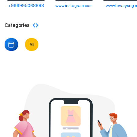
+996995068888
www.instagram.com
www.tovarysng.r
Categories
All