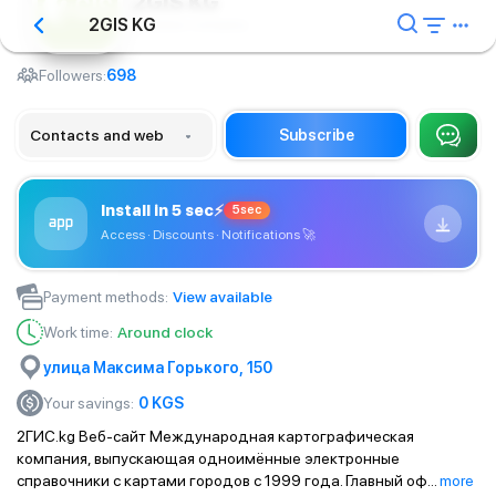
2GIS KG
2GIS KG
Geodesic company
Followers:
698
Contacts and web
Subscribe
Install in 5 sec
⚡
5sec
Access · Discounts · Notifications
🚀
Payment methods
:
View available
Work time
:
Around clock
​улица Максима Горького, 150
Your savings
:
0
KGS
2ГИС.kg Веб-сайт Международная картографическая
компания, выпускающая одноимённые электронные
справочники с картами городов с 1999 года. Главный оф
...
more