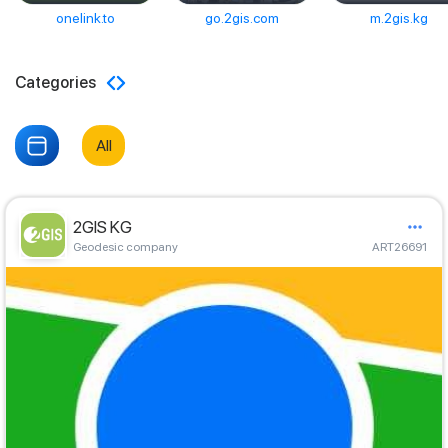
onelink.to
go.2gis.com
m.2gis.kg
Categories
All
2GIS KG
Geodesic company
ART26691