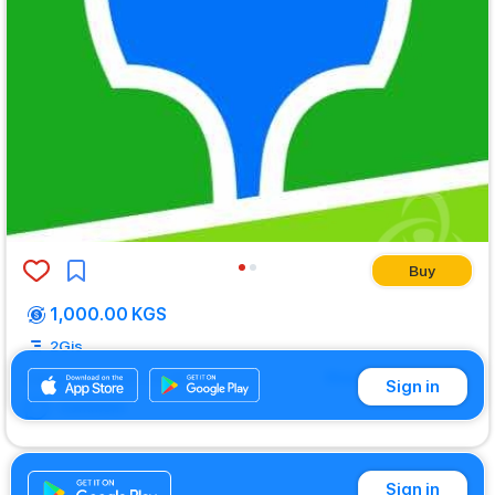
Buy
1,000.00 KGS
2Gis
Show translation
Edited
: 21.10.2021 04:36
Sign in
Comment
Sign in