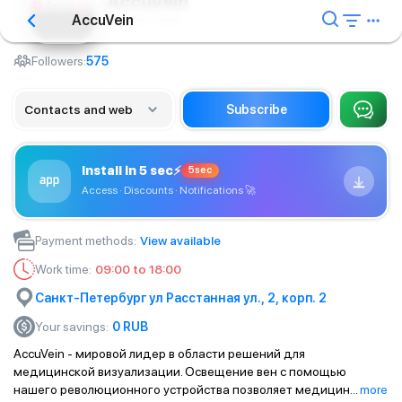
AccuVein
AccuVein
Medical Center
Followers:
575
Contacts and web
Subscribe
Install in 5 sec
⚡
5sec
Access · Discounts · Notifications
🚀
Payment methods
:
View available
Work time
:
09:00 to 18:00
Санкт-Петербург ул Расстанная ул., 2, корп. 2
Your savings
:
0
RUB
AccuVein - мировой лидер в области решений для
медицинской визуализации. Освещение вен с помощью
нашего революционного устройства позволяет медицин
...
more