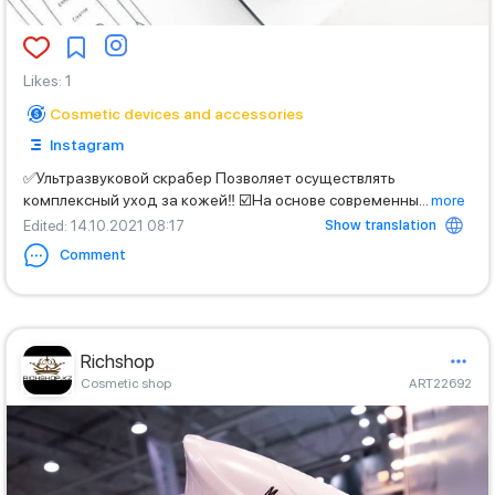
Likes
:
1
Cosmetic devices and accessories
Instagram
✅Ультразвуковой скрабер Позволяет осуществлять
комплексный уход за кожей‼️ ☑️На основе современны
...
more
Show translation
Edited
: 14.10.2021 08:17
Comment
Richshop
Cosmetic shop
ART22692