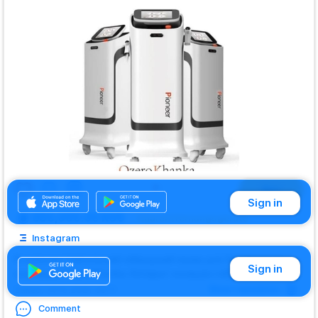
Buy
Sign in
650,000.00 KGS
Haarentfernungsgeräte
Instagram
В наличии ! Напольный гибридный лазер для Эпиляции от
Sign in
компании Ozero Khanka. Аппарат оснащён гибридным
...
more
Show translation
Edited
: 14.10.2021 08:11
Comment