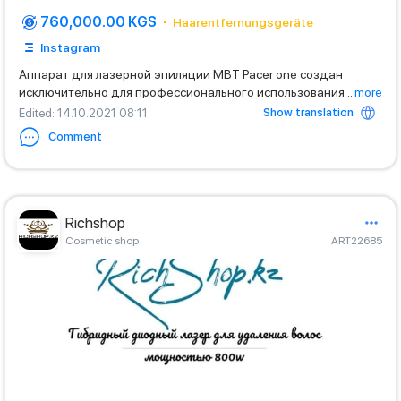
760,000.00 KGS
Haarentfernungsgeräte
Instagram
Аппарат для лазерной эпиляции MBT Pacer one создан
исключительно для профессионального использования
...
more
Show translation
Edited
: 14.10.2021 08:11
Comment
Richshop
Cosmetic shop
ART22685