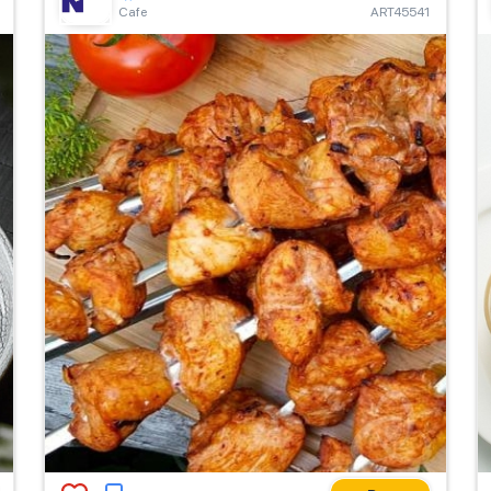
Сafe
ART45541