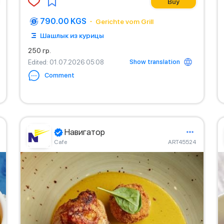
Buy
790.00 KGS
Gerichte vom Grill
Шашлык из курицы
250 гр.
Show translation
Edited
: 01.07.2026 05:08
Comment
Навигатор
Сafe
ART45524