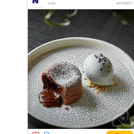
Сafe
ART45577