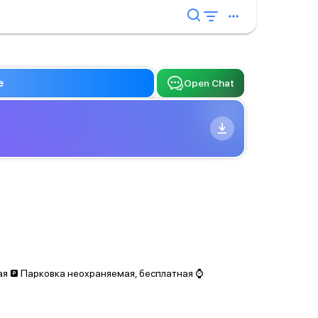
e
Open Chat
я 🅿️ Парковка неохраняемая, бесплатная ⌚️