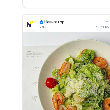
Навигатор
Сafe
ART45480