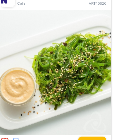
Сafe
ART45626