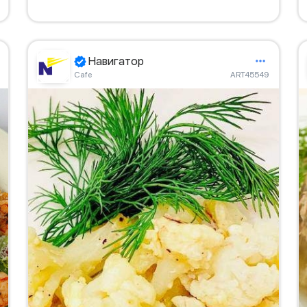
Навигатор
Сafe
ART45549