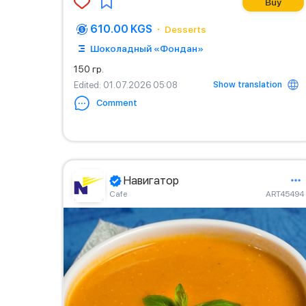
Buy
610.00 KGS
Desserts
Шоколадный «Фондан»
150 гр.
Show translation
Edited
: 01.07.2026 05:08
Comment
Навигатор
Сafe
ART45494