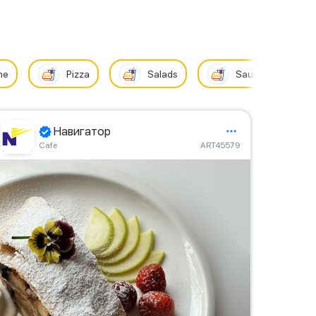
ne
Pizza
Salads
Sauces
Навигатор
Сafe
ART45579