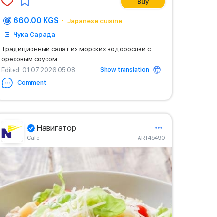
Buy
660.00 KGS
Japanese cuisine
Чука Сарада
Традиционный салат из морских водорослей с
ореховым соусом.
Show translation
Edited
: 01.07.2026 05:08
Comment
Навигатор
Сafe
ART45490