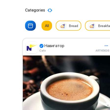
Categories
All
Bread
Breakfa
Навигатор
Сafe
ART45636