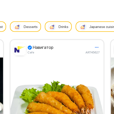
st
Desserts
Drinks
Japanese cuisi
Навигатор
Сafe
ART45627