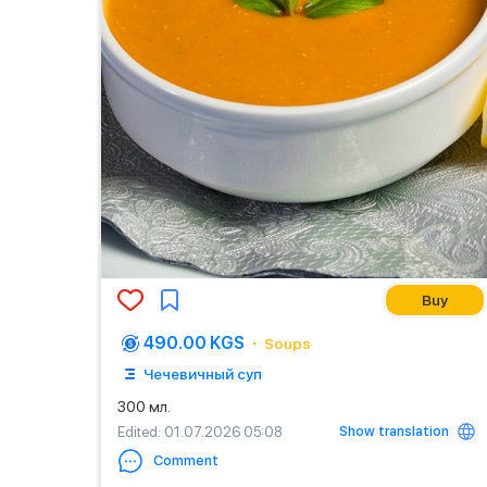
Buy
490.00 KGS
Soups
Чечевичный суп
300 мл.
Show translation
Edited
: 01.07.2026 05:08
Comment