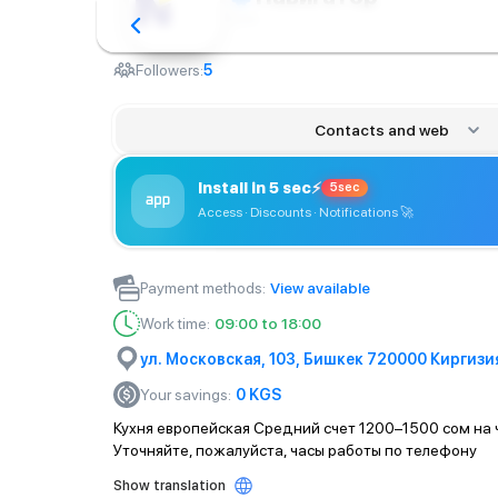
Сafe
Followers:
5
Contacts and web
Install in 5 sec
⚡
5sec
Access · Discounts · Notifications
🚀
Payment methods
:
View available
Work time
:
09:00 to 18:00
ул. Московская, 103, Бишкек 720000 Киргизи
Your savings
:
0
KGS
Кухня европейская Средний счет 1200–1500 сом на че
Уточняйте, пожалуйста, часы работы по телефону
Show translation