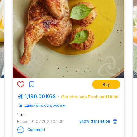
Buy
1,190.00 KGS
Gerichte aus Fisch und Huhn
Цыпленок с соусом
1 шт.
Show translation
Edited
: 01.07.2026 05:08
Comment