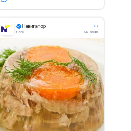
Навигатор
Сafe
ART45461