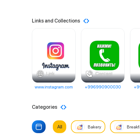
Links and Collections
Link
Contact
www.instagram.com
+996990900030
+9
Categories
All
Bakery
Breakf