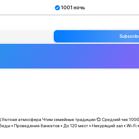
1001 ночь
Subscrib
🤗 Уютная атмосфера Чтим семейные традиции 💞 Средний чек 1000 
беды • Проведение банкетов • До 120 мест • Некурящий зал • Wi-Fi 