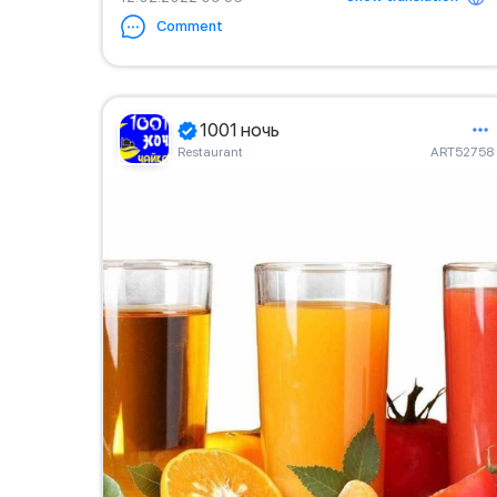
Comment
1001 ночь
Restaurant
ART52758