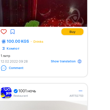
Buy
100.00 KGS
Drinks
Компот
1 литр
Show translation
12.02.2022 09:28
Comment
1001 ночь
Restaurant
ART52753