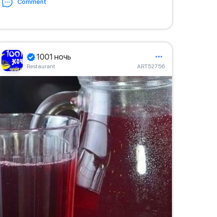
Comment
1001 ночь
Restaurant
ART52756