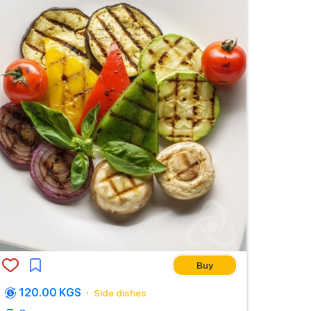
Buy
120.00 KGS
Side dishes