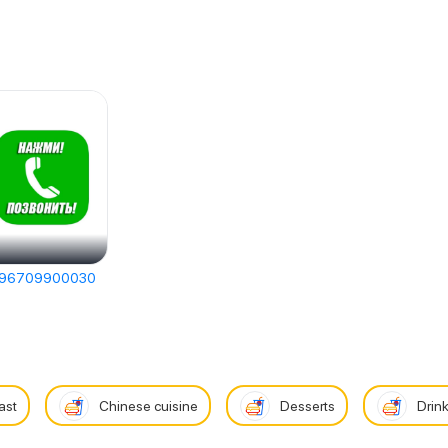
96709900030
ast
Chinese cuisine
Desserts
Drin