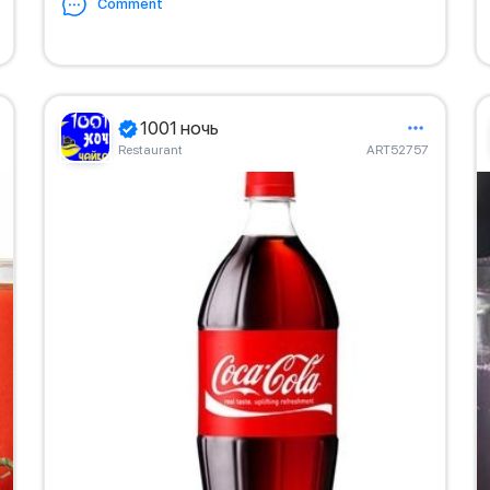
Comment
1001 ночь
Restaurant
ART52757