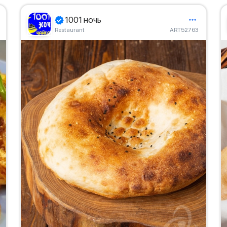
1001 ночь
Restaurant
ART52763