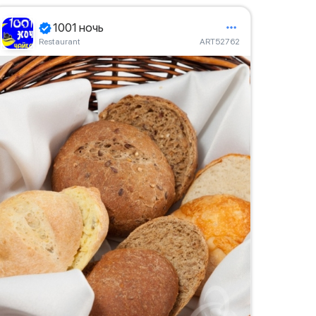
1001 ночь
Restaurant
ART52762