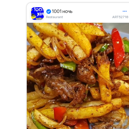
1001 ночь
Restaurant
ART52718