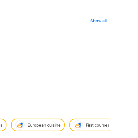
Show all
ks
European cuisine
First courses
O