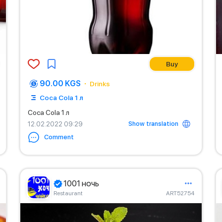
Buy
90.00 KGS
Drinks
Coca Cola 1 л
Coca Cola 1 л
Show translation
12.02.2022 09:29
Comment
1001 ночь
Restaurant
ART52754