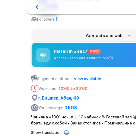
Restaurant
Followers:
1
Contacts and web
Install in 5 sec
⚡
5sec
Access · Discounts · Notifications
🚀
Payment methods
:
View available
Work time
:
10:00 to 23:00
г. Бишкек, Абая, 49
Your savings
:
0
KGS
Чайхана «1001 ночь» ✨ 10 кабинок ☕ Гостевой зал 
брать еду с собой • Заказ столиков • Поминальные о
Show translation