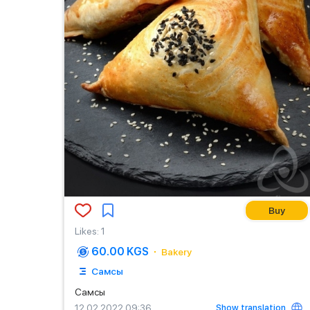
Buy
Likes
:
1
60.00 KGS
Bakery
Самсы
Самсы
Show translation
12.02.2022 09:36