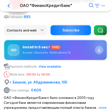
ОАО "ФинансКредитБанк"
ОАО "ФинансКредитБанк"
Bank
Followers:
693
Contacts and web
Subscribe
Install in 5 sec
⚡
5sec
Access · Discounts · Notifications
🚀
Payment methods
:
View available
Work time
:
09:00 to 18:00
г. Бишкек, ул. Абдрахманова, 105
Your savings
:
0
KGS
ОАО «ФинансКредитБанк» было основано в 2005 году.
Сегодня банк является современным финансовым
учреждением, предоставляющим полный спектр банков
...
more