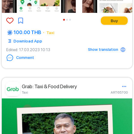
Buy
100.00 THB
Taxi
Download App
Show translation
Edited
: 17.03.2023 10:13
Comment
Grab: Taxi & Food Delivery
Taxi
ART65700