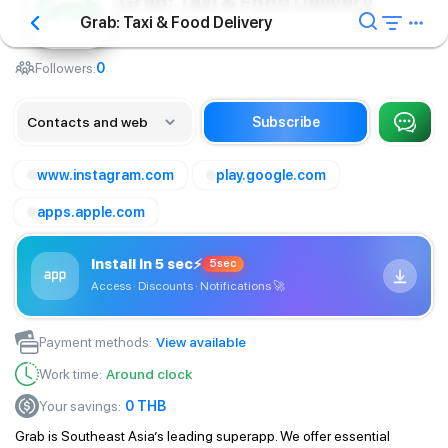
Grab: Taxi & Food Delivery
Grab: Taxi & Food Delivery
Taxi
Followers:
0
Contacts and web
Subscribe
www.instagram.com
play.google.com
apps.apple.com
Install in 5 sec
⚡
5sec
Access · Discounts · Notifications
🚀
Payment methods
:
View available
Work time
:
Around clock
Your savings
:
0
THB
Grab is Southeast Asia’s leading superapp. We offer essential