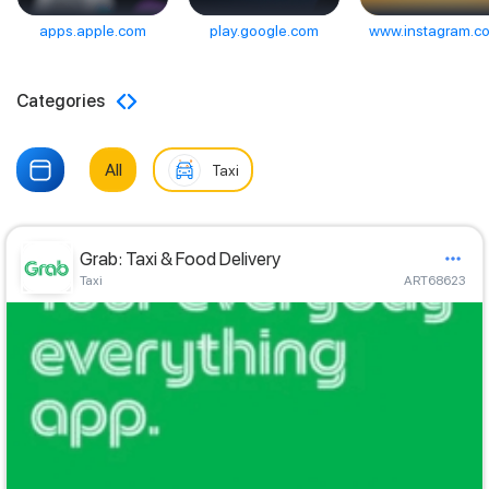
apps.apple.com
play.google.com
www.instagram.c
Categories
All
Taxi
Grab: Taxi & Food Delivery
Taxi
ART68623