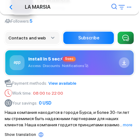
LA MARSIA
LA MARSIA
Textile shop
Followers:
5
Contacts and web
Subscribe
Install in 5 sec
⚡
5sec
Access · Discounts · Notifications
🚀
Payment methods
:
View available
Work time
:
08:00 to 22:00
Your savings
:
0
USD
Наша компания находится в городе Бурса, и более 30-ти лет
мы стремимся быть надежными партнерами для наших
клиентов. Наша компания гордится принципами взаимо
...
more
Show translation