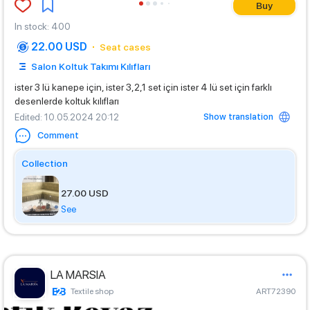
Buy
In stock
:
400
22.00 USD
Seat cases
Salon Koltuk Takımı Kılıfları
ister 3 lü kanepe için, ister 3,2,1 set için ister 4 lü set için farklı
desenlerde koltuk kılıfları
Show translation
Edited
: 10.05.2024 20:12
Comment
Collection
27.00 USD
See
LA MARSIA
Textile shop
ART72390