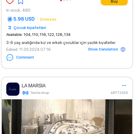
Buy
In stock
:
480
5.98 USD
Dresses
Çocuk kıyafetleri
Available: 104, 110, 116, 122, 128, 134
3-6 yaş aralığında kız ve erkek çocuklar için yazlık kıyafetler
Show translation
Edited
: 11.05.2024 07:16
Comment
LA MARSIA
Textile shop
ART72026