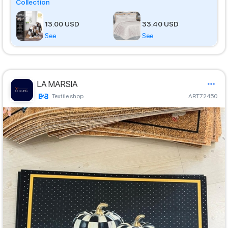
Collection
13.00 USD
33.40 USD
See
See
LA MARSIA
Textile shop
ART72450