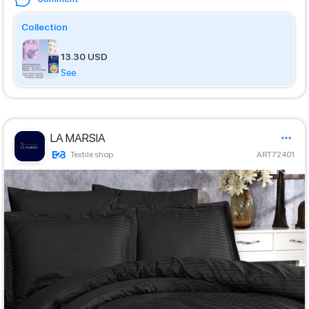
Collection
13.30 USD
See
LA MARSIA
Textile shop
ART72401