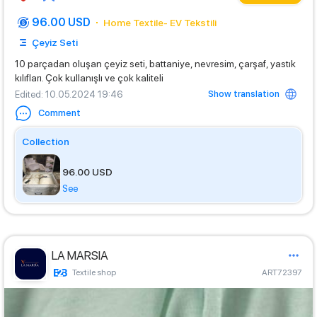
96.00 USD
Home Textile- EV Tekstili
Çeyiz Seti
10 parçadan oluşan çeyiz seti, battaniye, nevresim, çarşaf, yastık
kılıfları. Çok kullanışlı ve çok kaliteli
Show translation
Edited
: 10.05.2024 19:46
Comment
Collection
96.00 USD
See
LA MARSIA
Textile shop
ART72397