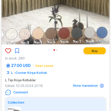
Buy
In stock
:
280
27.00 USD
Seat cases
L -Corner Köşe Koltuk
L Tipi Köşe Koltuklar
Show translation
Edited
: 10.05.2024 20:16
Comment
Collection