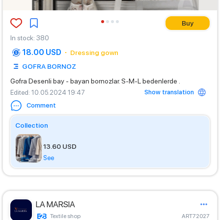
Buy
In stock
:
380
18.00 USD
Dressing gown
GOFRA BORNOZ
Gofra Desenli bay - bayan bornozlar. S-M-L bedenlerde .
Show translation
Edited
: 10.05.2024 19:47
Comment
Collection
13.60 USD
See
LA MARSIA
Textile shop
ART72027