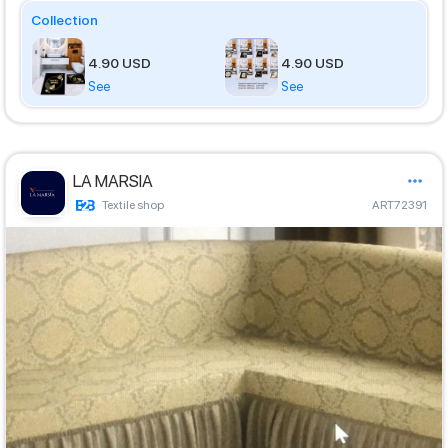
Collection
4.90 USD
4.90 USD
See
See
LA MARSIA
Textile shop
ART72391