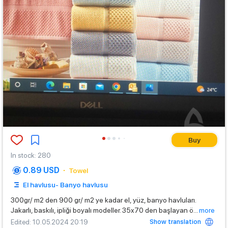
Buy
In stock
:
280
0.89 USD
Towel
El havlusu- Banyo havlusu
300gr/ m2 den 900 gr/ m2 ye kadar el, yüz, banyo havluları.
Jakarlı, baskılı, ipliği boyalı modeller. 35x70 den başlayan ö
...
more
Show translation
Edited
: 10.05.2024 20:19