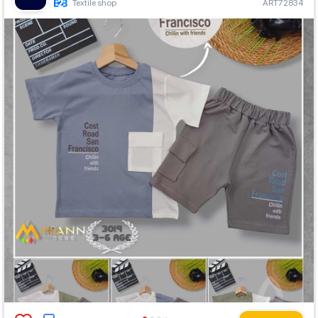
Textile shop
ART72834