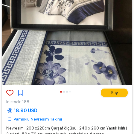
Buy
In stock
:
188
18.90 USD
Pamuklu Nevresim Takımı
Nevresim : 200 x220cm Çarşaf ölçüsü : 240 x 260 cm Yastık kılıfı (