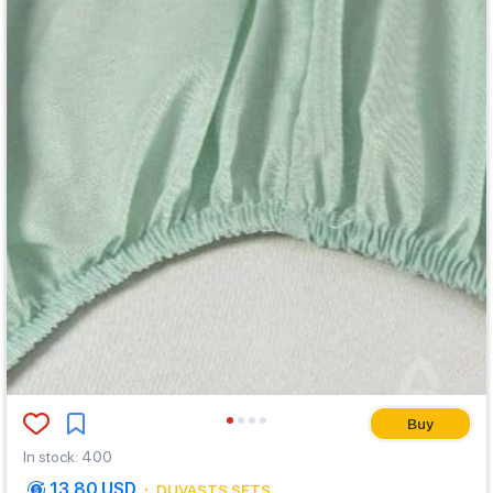
Buy
In stock
:
400
13.80 USD
DUVASTS SETS