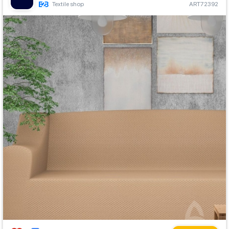
Textile shop
ART72392