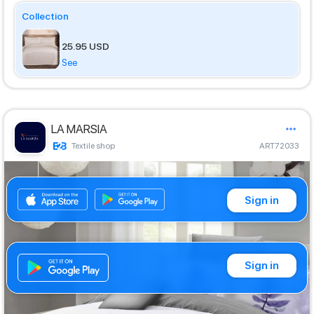
Collection
25.95 USD
See
LA MARSIA
Textile shop
ART72033
Sign in
Sign in