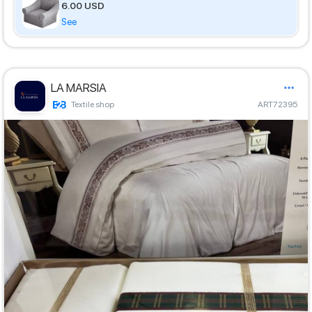
6.00 USD
See
LA MARSIA
Textile shop
ART72395