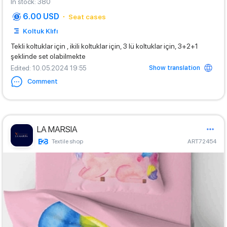
In stock
:
380
6.00 USD
Seat cases
Koltuk KIıfı
Tekli koltuklar için , ikili koltuklar için, 3 lü koltuklar için, 3+2+1
şeklinde set olabilmekte
Show translation
Edited
: 10.05.2024 19:55
Comment
LA MARSIA
Textile shop
ART72454