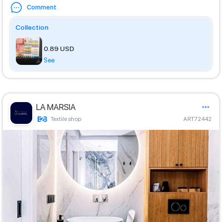
Comment
Collection
0.89 USD
See
LA MARSIA
Textile shop
ART72442