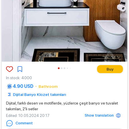
Buy
In stock
:
4000
4.90 USD
Bathroom
Dijital Banyo Klozet takımları
Dijital, farklı desen ve motiflerde, yüzlerce çeşit banyo ve tuvalet
takımları, 2'li setler
Show translation
Edited
: 10.05.2024 20:17
Comment