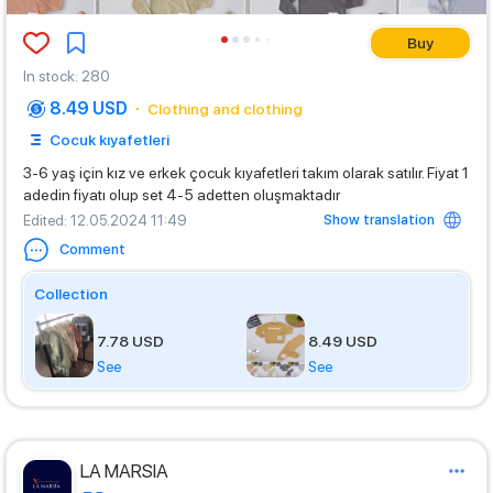
Buy
In stock
:
280
8.49 USD
Clothing and clothing
Cocuk kıyafetleri
3-6 yaş için kız ve erkek çocuk kıyafetleri takım olarak satılır. Fiyat 1
adedin fiyatı olup set 4-5 adetten oluşmaktadır
Show translation
Edited
: 12.05.2024 11:49
Comment
Collection
7.78 USD
8.49 USD
See
See
LA MARSIA