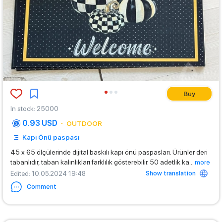
Buy
In stock
:
25000
0.93 USD
OUTDOOR
Kapı Önü paspası
45 x 65 ölçülerinde dijital baskılı kapı önü paspasları. Ürünler deri
tabanlıdır, taban kalınlıkları farklılık gösterebilir. 50 adetlik ka
...
more
Show translation
Edited
: 10.05.2024 19:48
Comment