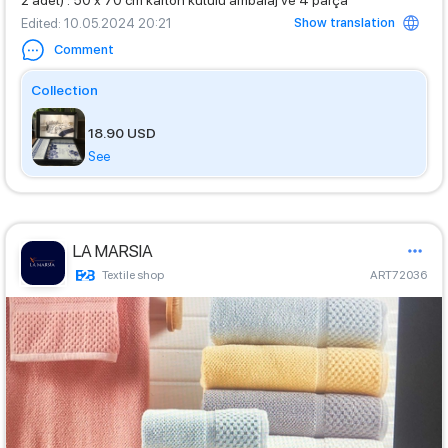
2 adet) : 50 x 70 cm karton kutulu ambalaj ve 4 parça
Show translation
Edited
: 10.05.2024 20:21
Comment
Collection
18.90 USD
See
LA MARSIA
Textile shop
ART72036