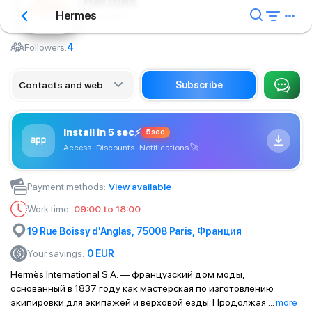
Hermes
Hermes
Brand store
Followers:
4
Contacts and web
Subscribe
Install in 5 sec
⚡
5sec
Access · Discounts · Notifications
🚀
Payment methods
:
View available
Work time
:
09:00 to 18:00
19 Rue Boissy d'Anglas, 75008 Paris, Франция
Your savings
:
0
EUR
Hermès International S.A. — французский дом моды,
основанный в 1837 году как мастерская по изготовлению
экипировки для экипажей и верховой езды. Продолжая
...
more