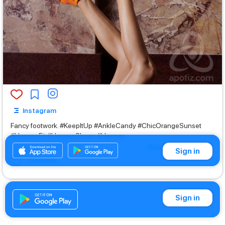
Instagram
Fancy footwork. #KeepItUp #AnkleCandy #ChicOrangeSunset
#HermesFit #HermesShoes #Hermes
Show translation
01.03.2021 08:44
Sign in
Comment
Sign in