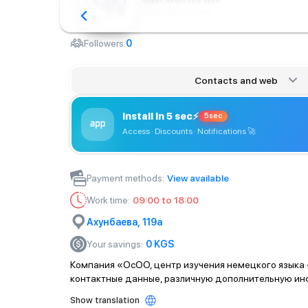
Language courses
Followers:
0
Contacts and web
Install in 5 sec
⚡
5sec
Access · Discounts · Notifications
🚀
Payment methods
:
View available
Work time
:
09:00 to 18:00
Ахунбаева, 119а
Your savings
:
0
KGS
Компания «ОсОО, центр изучения немецкого языка «
контактные данные, различную дополнительную ин
Show translation