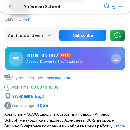
American School
American School
Language courses
Followers:
0
Contacts and web
Subscribe
Install in 5 sec
⚡
5sec
Access · Discounts · Notifications
🚀
Payment methods
:
View available
Work time
:
09:00 to 18:00
Ахунбаева, 96/2
Your savings
:
0
KGS
Компания «ОсОО, школа иностранных языков «American
School»» находится по адресу Ахунбаева, 96/2, в городе
Бишкек. В карточке компании вы найдете время работы,
...
more