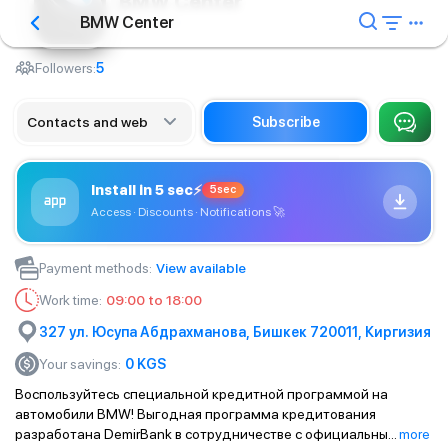
BMW Center
BMW Center
Autocentre
Followers:
5
Contacts and web
Subscribe
Install in 5 sec
⚡
5sec
Access · Discounts · Notifications
🚀
Payment methods
:
View available
Work time
:
09:00 to 18:00
327 ул. Юсупа Абдрахманова, Бишкек 720011, Киргизия
Your savings
:
0
KGS
Воспользуйтесь специальной кредитной программой на
автомобили BMW! Выгодная программа кредитования
разработана DemirBank в сотрудничестве с официальны
...
more