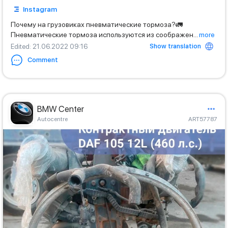
Instagram
Почему на грузовиках пневматические тормоза?🚛
Пневматические тормоза используются из соображен
...
more
Show translation
Edited
: 21.06.2022 09:16
Comment
BMW Center
Autocentre
ART57787