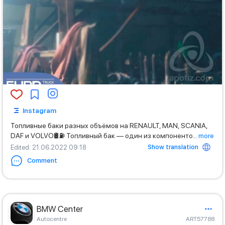
Instagram
Топливные баки разных объёмов на RENAULT, MAN, SCANIA,
DAF и VOLVO🛢️⛽ Топливный бак — один из компоненто
...
more
Show translation
Edited
: 21.06.2022 09:18
Comment
BMW Center
Autocentre
ART57788