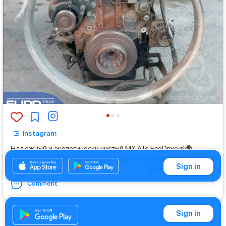
Instagram
Надёжный и экологически чистый MX ATe EcoDrive🌱🌍
Двигатель DAF MX ATe EcoDrive имеет большую мощно
...
more
Sign in
Show translation
Edited
: 21.06.2022 09:00
Comment
Sign in