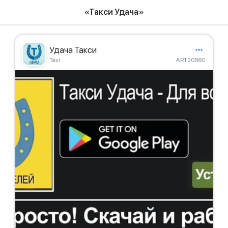
«Такси Удача»
Удача Такси
Taxi
ART20860