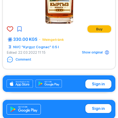
Buy
330.00 KGS
Weingetränk
NVC "Kyrgyz Cognac" 0.5 l
Show original
Edited
: 22.03.2022 11:15
Comment
+996312880086
Sign in
Sign in