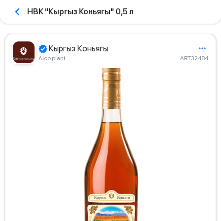
НВК "Кыргыз Коньягы" 0,5 л
Кыргыз Коньягы
Alco plant
ART32484