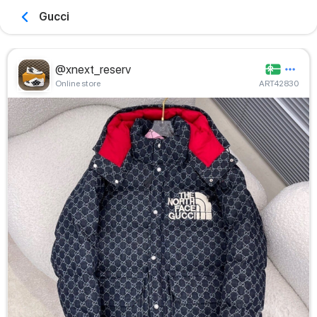
Gucci
@xnext_reserv
Online store
ART42830