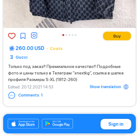
Buy
260.00 USD
Coats
Gucci
Только под заказ‼️ Премиальное качество‼️ Подробные
фото и цены только в Телеграм “xnextkg”, ссылка в шапке
профиля Размеры S-XL (1812-260)
Show translation
Edited
: 20.12.2021 14:53
Comments
:
1
+996700973835
Sign in