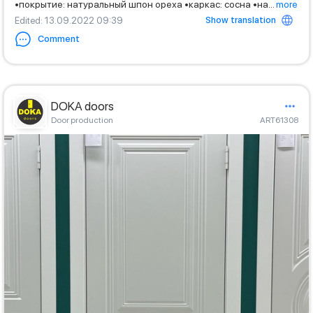
•покрытие: натуральный шпон ореха •каркас: сосна •на
...
more
Show translation
Edited
: 13.09.2022 09:39
Comment
DOKA doors
Door production
ART61308