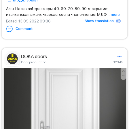
Модель Альт
Альт На заказ❗️ •размеры 40-60-70-80-90 •покрытие:
итальянская эмаль •каркас: сосна •наполнение: МДФ
...
more
Show translation
Edited
: 13.09.2022 09:36
Comment
DOKA doors
Door production
12345