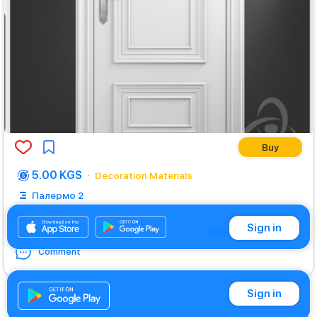
Buy
5.00 KGS
Decoration Materials
Палермо 2
Пп
Sign in
Show translation
23.08.2021 09:53
Comment
Sign in