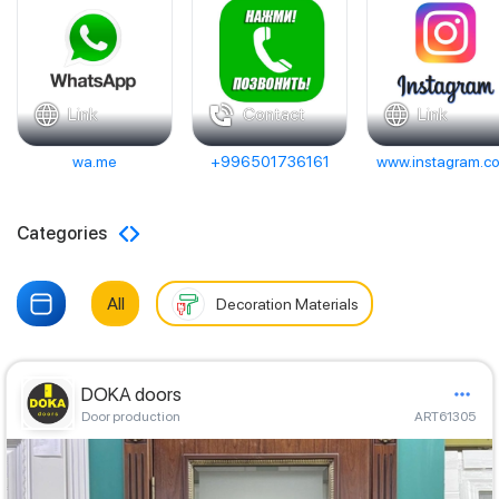
Link
Contact
Link
wa.me
+996501736161
www.instagram.c
Categories
All
Decoration Materials
DOKA doors
Door production
ART61305