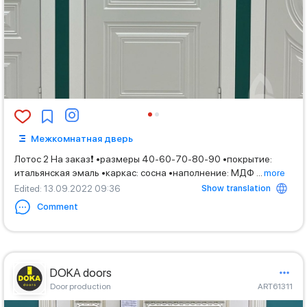
Межкомнатная дверь
Лотос 2 На заказ❗️ •размеры 40-60-70-80-90 •покрытие:
итальянская эмаль •каркас: сосна •наполнение: МДФ
...
more
Show translation
Edited
: 13.09.2022 09:36
Comment
DOKA doors
Door production
ART61311