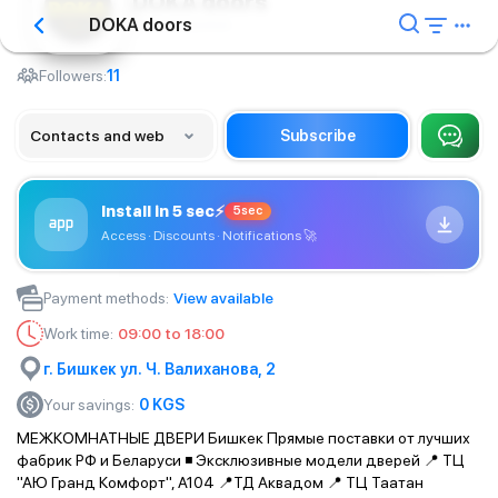
DOKA doors
DOKA doors
Door production
Followers:
11
Contacts and web
Subscribe
Install in 5 sec
⚡
5sec
Access · Discounts · Notifications
🚀
Payment methods
:
View available
Work time
:
09:00 to 18:00
г. Бишкек ул. Ч. Валиханова, 2
Your savings
:
0
KGS
МЕЖКОМНАТНЫЕ ДВЕРИ Бишкек Прямые поставки от лучших
фабрик РФ и Беларуси ◾ Эксклюзивные модели дверей 📍 ТЦ
"АЮ Гранд Комфорт", A104 📍ТД Аквадом 📍 ТЦ Таатан