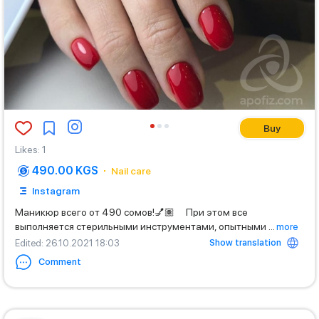
Buy
Likes
:
1
490.00 KGS
Nail care
Instagram
Маникюр всего от 490 сомов!💅🏽 ⠀ При этом все
выполняется стерильными инструментами, опытными
...
more
Show translation
Edited
: 26.10.2021 18:03
Comment