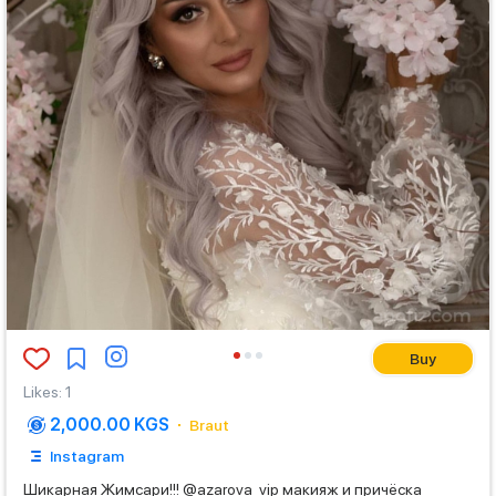
Buy
Likes
:
1
2,000.00 KGS
Braut
Instagram
Шикарная Жимсари!!! @azarova_vip макияж и причёска