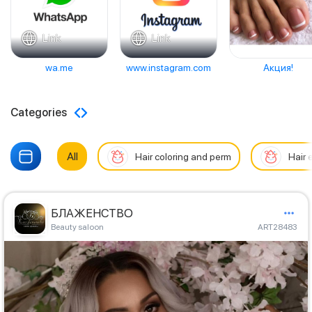
Link
Link
wa.me
www.instagram.com
Акция!
Categories
All
Hair coloring and perm
Hair 
БЛАЖЕНСТВО
Beauty saloon
ART28483