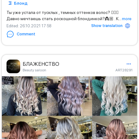
Блонд
Ты уже устала от тусклых , темных оттенков волос? 🙇🏼‍♀️
Давно мечтаешь стать роскошной блондинкой?👸🏼 . К
...
more
Show translation
Edited
: 26.10.2021 17:58
Comment
БЛАЖЕНСТВО
Beauty saloon
ART28291