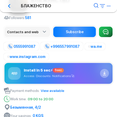
БЛАЖЕНСТВО
БЛАЖЕНСТВО
Beauty saloon
Followers:
581
Contacts and web
Subscribe
0555991087
+996557991087
wa.me
www.instagram.com
Install in 5 sec
⚡
5sec
Access · Discounts · Notifications
🚀
Payment methods
:
View available
Work time
:
09:00 to 20:00
Безымянная, 4/2
Your savings
:
0
KGS