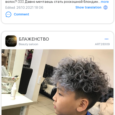
волос? 🙇🏼‍♀️ Давно мечтаешь стать роскошной блондин
...
more
Show translation
Edited
: 26.10.2021 18:06
Comment
БЛАЖЕНСТВО
Beauty saloon
ART28309