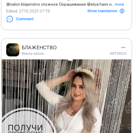
@salon.blajenstvo сложное Окрашивание @elya.hairs н
...
more
Show translation
Edited
: 27.10.2021 07:19
Comment
БЛАЖЕНСТВО
Beauty saloon
ART28323