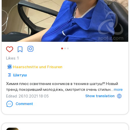
Likes
:
1
Haarschnitte und Frisuren
Шатуш
Химия плюс осветление кончиков в технике шатуш!!! Новый
тренд покоривший молодёжь, смотрится очень стильн
...
more
Show translation
Edited
: 26.10.2021 18:05
Comment