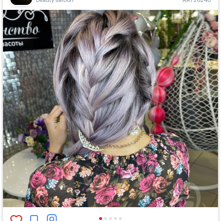
Beauty saloon
ART28240