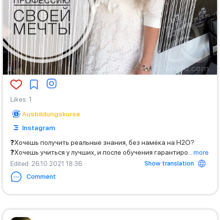
Likes
:
1
Ausbildungskurse
Instagram
❓Хочешь получить реальные знания, без намёка на H2O?
❓Хочешь учиться у лучших, и после обучения гарантиро
...
more
Show translation
Edited
: 26.10.2021 18:36
Comment