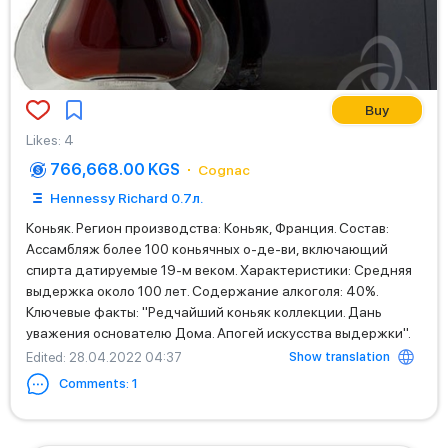
Buy
Likes
:
4
766,668.00 KGS
Cognac
Hennessy Richard 0.7л.
Коньяк. Регион производства: Коньяк, Франция. Состав:
Ассамбляж более 100 коньячных о-де-ви, включающий
спирта датируемые 19-м веком. Характеристики: Средняя
выдержка около 100 лет. Содержание алкоголя: 40%.
Ключевые факты: "Редчайший коньяк коллекции. Дань
уважения основателю Дома. Апогей искусства выдержки".
Show translation
Edited
: 28.04.2022 04:37
Comments
:
1