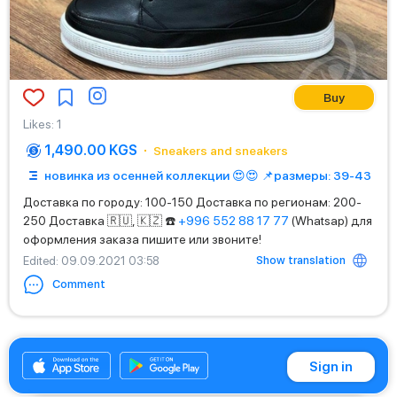
Buy
Likes
:
1
1,490.00 KGS
Sneakers and sneakers
новинка из осенней коллекции 😍😍 📌размеры: 39-43
Доставка по городу: 100-150 Доставка по регионам: 200-
250 Доставка 🇷🇺, 🇰🇿 ☎️
+996 552 88 17 77
(Whatsap) для
оформления заказа пишите или звоните!
Show translation
Edited
: 09.09.2021 03:58
Comment
0552881777
Sign in