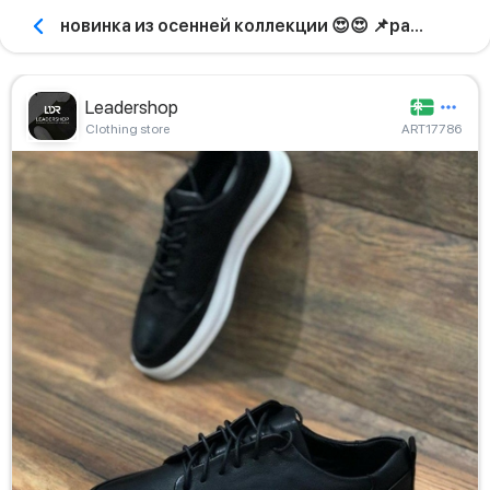
новинка из осенней коллекции 😍😍 📌размеры: 39-43
Leadershop
Clothing store
ART17786