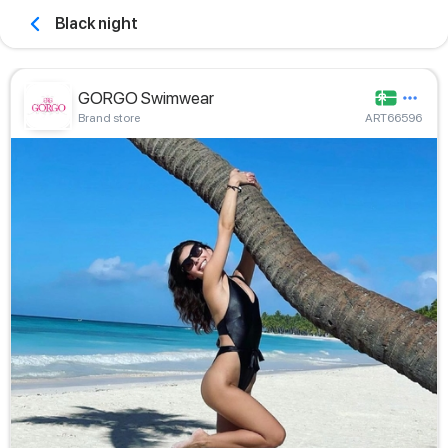
Black night
GORGO Swimwear
Brand store
ART66596