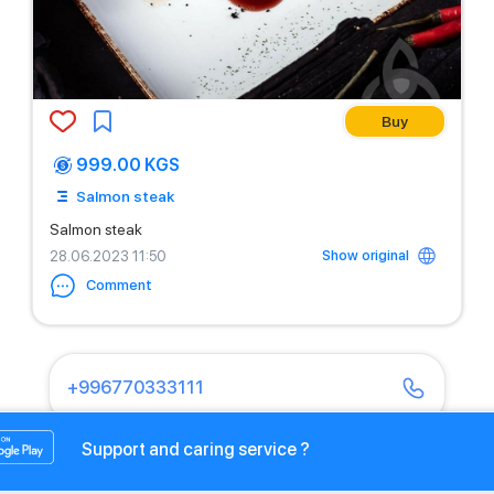
Buy
999.00 KGS
Salmon steak
Salmon steak
Show original
28.06.2023 11:50
Comment
+996770333111
Support and caring service ?