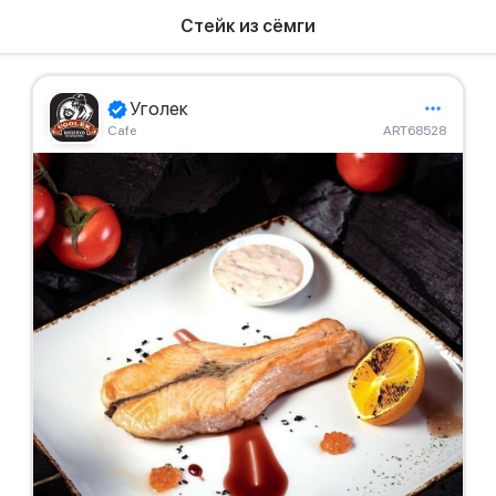
Стейк из сёмги
Уголек
Сafe
ART68528