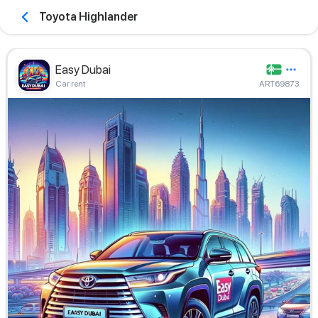
Toyota Highlander
Easy Dubai
Car rent
ART69873