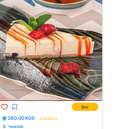
Buy
280.00 KGS
Desserts
Чизкейк