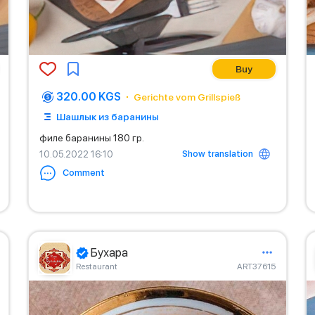
Buy
320.00 KGS
Gerichte vom Grillspieß
Шашлык из баранины
филе баранины 180 гр.
Show translation
10.05.2022 16:10
Comment
Бухара
Restaurant
ART37615