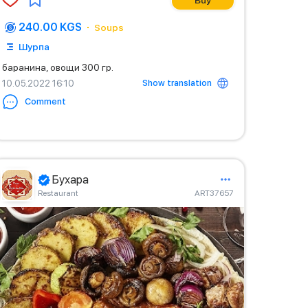
Buy
240.00 KGS
Soups
Шурпа
баранина, овощи 300 гр.
Show translation
10.05.2022 16:10
Comment
Бухара
Restaurant
ART37657