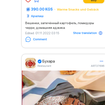
Buy
390.00 KGS
Warme Snacks und Gebäck
Аралаш
Вешенки, запечённый картофель, помидоры
черри, домашняя аджика.
Show translation
Edited
: 01.11.2022 03:15
Comment
Бухара
Restaurant
ART37696