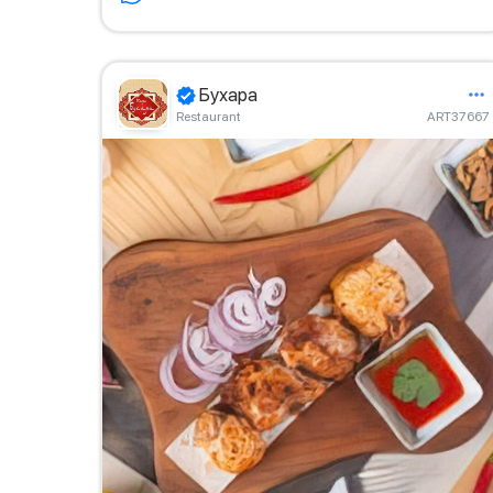
Бухара
Restaurant
ART37667