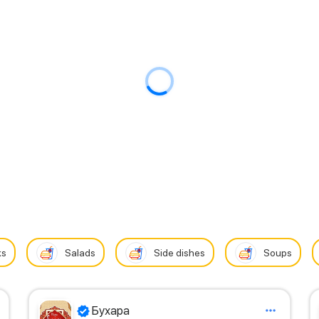
ks
Salads
Side dishes
Soups
Бухара