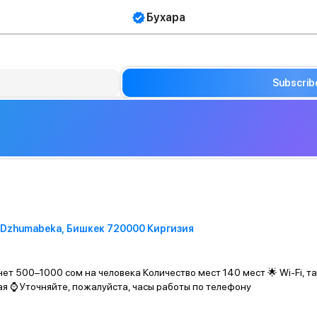
Бухара
Subscrib
th Dzhumabeka, Бишкек 720000 Киргизия
чет 500–1000 сом на человека Количество мест 140 мест 🌟 Wi-Fi, т
я ⌚️ Уточняйте, пожалуйста, часы работы по телефону