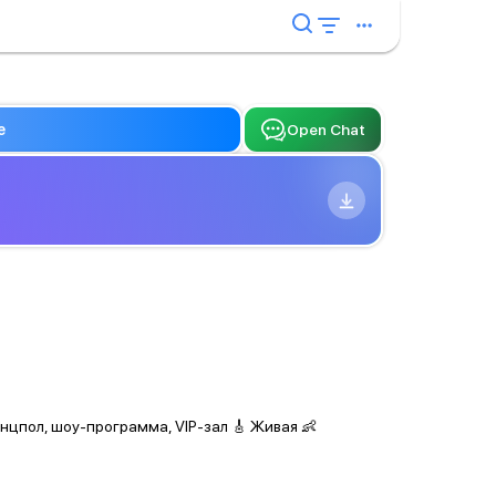
e
Open Chat
анцпол, шоу-программа, VIP-зал 🎸 Живая 👶