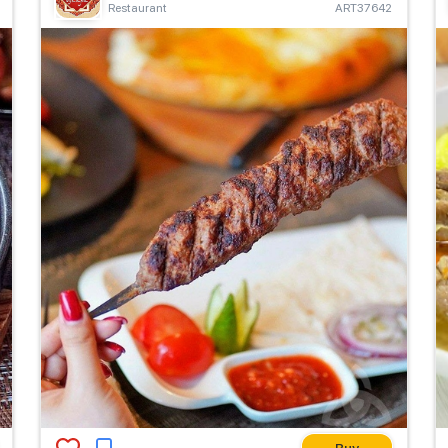
Restaurant
ART37642