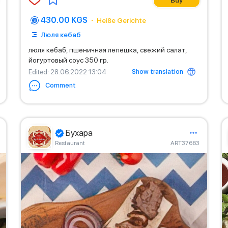
Buy
430.00 KGS
Heiße Gerichte
Люля кебаб
люля кебаб, пшеничная лепешка, свежий салат,
йогуртовый соус 350 гр.
Show translation
Edited
: 28.06.2022 13:04
Comment
Бухара
Restaurant
ART37663