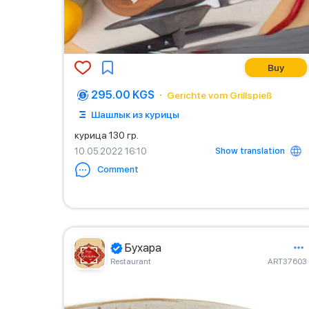
Buy
295.00 KGS
Gerichte vom Grillspieß
Шашлык из курицы
курица 130 гр.
Show translation
10.05.2022 16:10
Comment
Бухара
Restaurant
ART37603