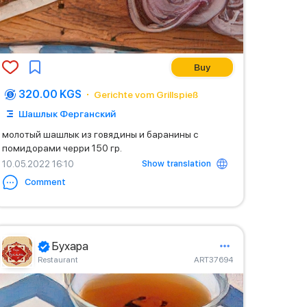
Buy
320.00 KGS
Gerichte vom Grillspieß
Шашлык Ферганский
молотый шашлык из говядины и баранины с
помидорами черри 150 гр.
Show translation
10.05.2022 16:10
Comment
Бухара
Restaurant
ART37694