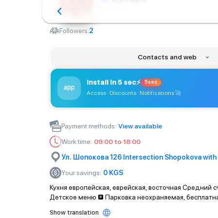
Restaurant
Followers:
2
Contacts and web
Install in 5 sec
⚡
5sec
Access · Discounts · Notifications
🚀
Payment methods
:
View available
Work time
:
09:00 to 18:00
Ул. Шопокова 126 Intersection Shopokova wi
Your savings
:
0
KGS
Кухня европейская, еврейская, восточная Средний с
Детское меню 🅿️ Парковка неохраняемая, бесплатна
Show translation