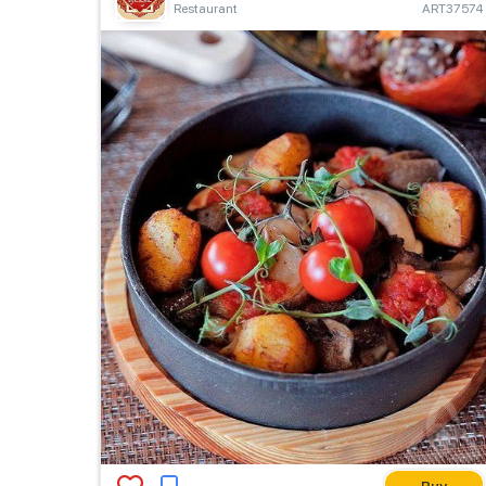
Restaurant
ART37574