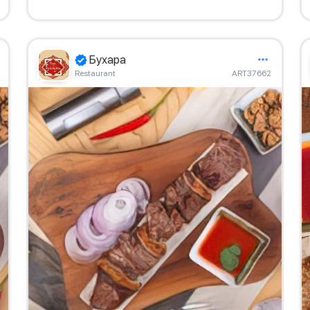
Бухара
Restaurant
ART37662